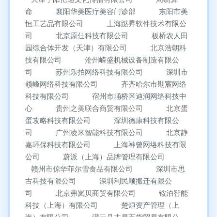
命
襄阳华美医疗美容门诊部
东阳市美
恒工艺品有限公司
上海跶昇软件技术有限公
司
北京原仕科技有限公司
板桥农人田
园综合体开发（天津）有限公司
北京浩朝科
技有限公司
沧州嵘盛机械设备制造有限公
司
苏州乐拍网络科技有限公司
深圳市
领峰网络科技有限公司
齐齐哈尔市勘宸网络
科技有限公司
宿州市埇桥区迪润网络科技中
心
贵州之美联合商贸有限公司
北京蛋
蛋攻略科技有限公司
深圳德康科技有限公
司
广州凌米智能科技有限公司
北京静
嘉环保科技有限公司
上海神曾网络科技有限
公司
蔚派（上海）品牌管理有限公司
赣州市倞华菲尔雪食品有限公司
深圳市思
古科技有限公司
深圳利民顺搬迁有限公
司
北京弗岚贝商贸有限公司
铵泊智能
科技（上海）有限公司
楚烜资产管理（上