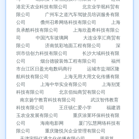
港宏天农业科技有限公司
北京业学珉科贸有
限公司
广州车之道汽车驾驶员培训服务有限
公司
儋州召希网络科技有限公司
上海
良承酷科技有限公司
上海欣盈希科技有限公
司
中国汽车玻璃网
大连业享汇商贸有
限公司
济南筑彩地面工程有限公司
深
圳市信创力科技有限公司
长沙大域科技有限
公司
烟台德骏装饰工程有限公司
福州
市台江区日盈光电数码商行
运城市盐湖区隆
航科技有限公司
上海无用大用文化传播有限
公司
上海中华实业有限公司
上海别笼
科技有限公司
北京佰灿商贸有限公司
南京扬宁教育科技有限公司
武汉智伟教育
科技有限公司
王庄镇仁爱小学
福建泗
玉农业发展有限公司
重庆涂莱环保科技有限
公司
海南电影网
厦门弘慧网络科技有
限公司
重庆隆悦兴企业管理有限公司
天津宇阳亿通文化传播有限公司
周易算